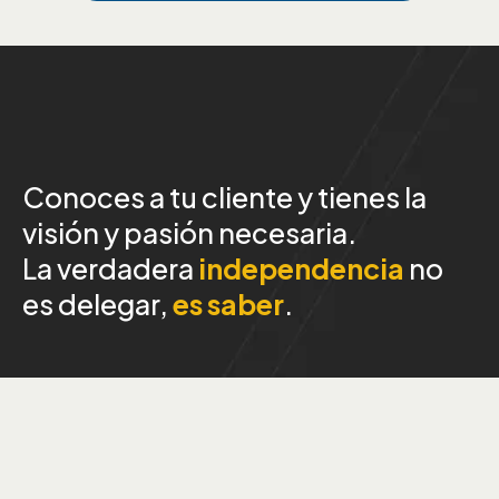
El mejor marketero de tu negocio
eres tú
Conoces a tu cliente y tienes la
visión y pasión necesaria.
La verdadera
independencia
no
es delegar,
es saber
.
motor de crecimiento