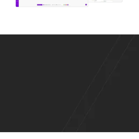
Este no es otro servicio de
agencia. Es una
transferencia
de
poder y
conocimiento
a tu
empresa.