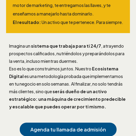
motor de marketing, te entregamos las llaves, y te
enseñamos a manejarlo hasta dominarlo.
El resultado:
Un activo que te pertenece. Para siempre.
Imagina un
sistema que trabaja para ti 24/7
, atrayendo
prospectos calificados, nutriéndolos y preparándolos para
la venta, incluso mientras duermes.
Eso es lo que construimos juntos. Nuestro
Ecosistema
Digital
es una metodología probada que implementamos
en tu negocio en solo semanas. Al finalizar, no solo tendrás
más clientes, sino que
serás dueño de un activo
estratégico: una máquina de crecimiento predecible
y escalable que puedes operar por ti mismo.
Agenda tu llamada de admisión